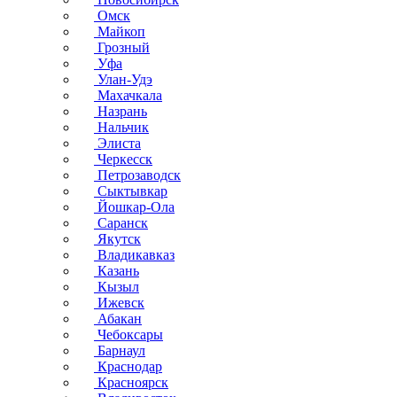
Омск
Майкоп
Грозный
Уфа
Улан-Удэ
Махачкала
Назрань
Нальчик
Элиста
Черкесск
Петрозаводск
Сыктывкар
Йошкар-Ола
Саранск
Якутск
Владикавказ
Казань
Кызыл
Ижевск
Абакан
Чебоксары
Барнаул
Краснодар
Красноярск