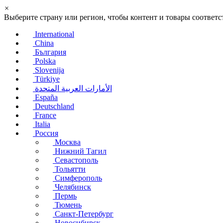
×
Выберите страну или регион, чтобы контент и товары соотве
International
China
България
Polska
Slovenija
Türkiye
الأمارات العربية المتحدة
España
Deutschland
France
Italia
Россия
Москва
Нижний Тагил
Севастополь
Тольятти
Симферополь
Челябинск
Пермь
Тюмень
Санкт-Петербург
Новосибирск