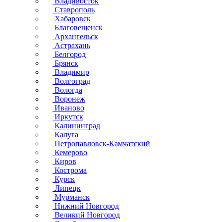
Владивосток
Ставрополь
Хабаровск
Благовещенск
Архангельск
Астрахань
Белгород
Брянск
Владимир
Волгоград
Вологда
Воронеж
Иваново
Иркутск
Калининград
Калуга
Петропавловск-Камчатский
Кемерово
Киров
Кострома
Курск
Липецк
Мурманск
Нижний Новгород
Великий Новгород