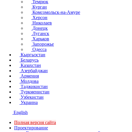
Темрюк
Курган
Комсомольск-на-Амуре
Херсон
Николаев
Донецк
Луганск
Харьков
Запорожье
Одесса
Кыргызстан
Беларусь
Казахстан
Азербайджан
Армения
Молдова
Таджикистан
Туркменистан
Узбекистан
Украина
English
Полная версия сайта
Проектирование