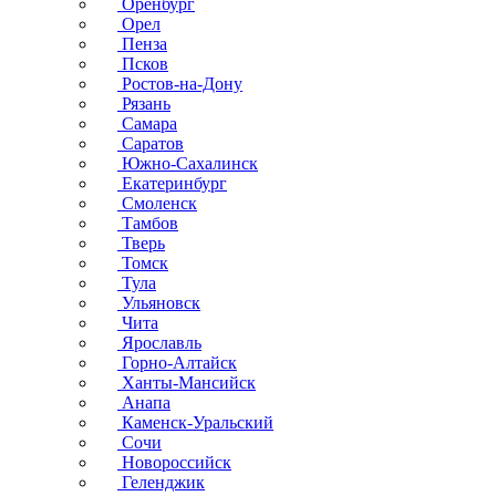
Оренбург
Орел
Пенза
Псков
Ростов-на-Дону
Рязань
Самара
Саратов
Южно-Сахалинск
Екатеринбург
Смоленск
Тамбов
Тверь
Томск
Тула
Ульяновск
Чита
Ярославль
Горно-Алтайск
Ханты-Мансийск
Анапа
Каменск-Уральский
Сочи
Новороссийск
Геленджик