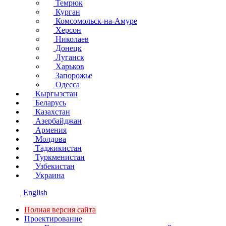
Темрюк
Курган
Комсомольск-на-Амуре
Херсон
Николаев
Донецк
Луганск
Харьков
Запорожье
Одесса
Кыргызстан
Беларусь
Казахстан
Азербайджан
Армения
Молдова
Таджикистан
Туркменистан
Узбекистан
Украина
English
Полная версия сайта
Проектирование