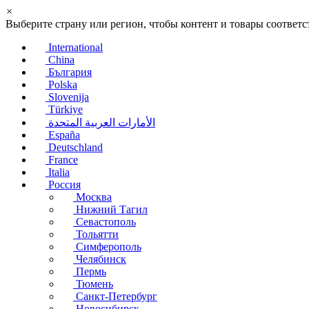
×
Выберите страну или регион, чтобы контент и товары соотве
International
China
България
Polska
Slovenija
Türkiye
الأمارات العربية المتحدة
España
Deutschland
France
Italia
Россия
Москва
Нижний Тагил
Севастополь
Тольятти
Симферополь
Челябинск
Пермь
Тюмень
Санкт-Петербург
Новосибирск