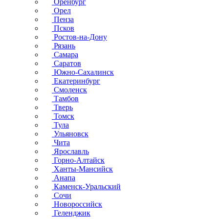
Оренбург
Орел
Пенза
Псков
Ростов-на-Дону
Рязань
Самара
Саратов
Южно-Сахалинск
Екатеринбург
Смоленск
Тамбов
Тверь
Томск
Тула
Ульяновск
Чита
Ярославль
Горно-Алтайск
Ханты-Мансийск
Анапа
Каменск-Уральский
Сочи
Новороссийск
Геленджик