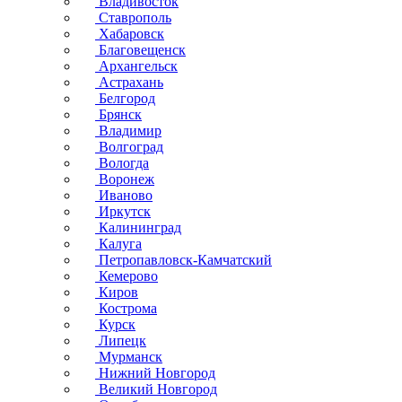
Владивосток
Ставрополь
Хабаровск
Благовещенск
Архангельск
Астрахань
Белгород
Брянск
Владимир
Волгоград
Вологда
Воронеж
Иваново
Иркутск
Калининград
Калуга
Петропавловск-Камчатский
Кемерово
Киров
Кострома
Курск
Липецк
Мурманск
Нижний Новгород
Великий Новгород