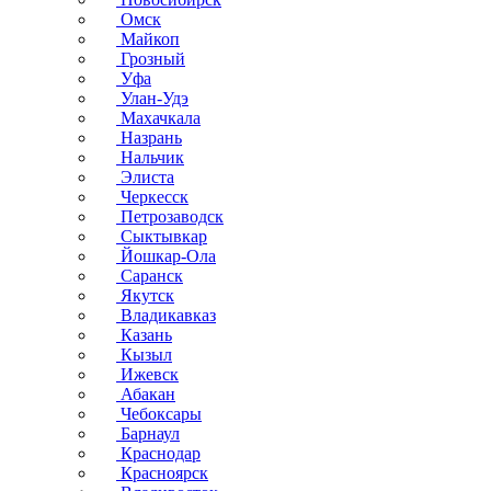
Омск
Майкоп
Грозный
Уфа
Улан-Удэ
Махачкала
Назрань
Нальчик
Элиста
Черкесск
Петрозаводск
Сыктывкар
Йошкар-Ола
Саранск
Якутск
Владикавказ
Казань
Кызыл
Ижевск
Абакан
Чебоксары
Барнаул
Краснодар
Красноярск