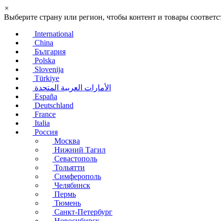
×
Выберите страну или регион, чтобы контент и товары соотве
International
China
България
Polska
Slovenija
Türkiye
الأمارات العربية المتحدة
España
Deutschland
France
Italia
Россия
Москва
Нижний Тагил
Севастополь
Тольятти
Симферополь
Челябинск
Пермь
Тюмень
Санкт-Петербург
Новосибирск