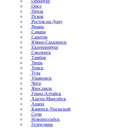
Оренбург
Орел
Пенза
Псков
Ростов-на-Дону
Рязань
Самара
Саратов
Южно-Сахалинск
Екатеринбург
Смоленск
Тамбов
Тверь
Томск
Тула
Ульяновск
Чита
Ярославль
Горно-Алтайск
Ханты-Мансийск
Анапа
Каменск-Уральский
Сочи
Новороссийск
Геленджик