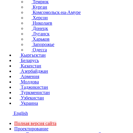
Темрюк
Курган
Комсомольск-на-Амуре
Херсон
Николаев
Донецк
Луганск
Харьков
Запорожье
Одесса
Кыргызстан
Беларусь
Казахстан
Азербайджан
Армения
Молдова
Таджикистан
Туркменистан
Узбекистан
Украина
English
Полная версия сайта
Проектирование