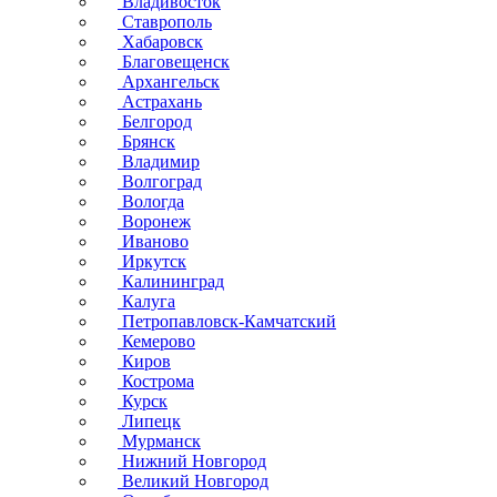
Владивосток
Ставрополь
Хабаровск
Благовещенск
Архангельск
Астрахань
Белгород
Брянск
Владимир
Волгоград
Вологда
Воронеж
Иваново
Иркутск
Калининград
Калуга
Петропавловск-Камчатский
Кемерово
Киров
Кострома
Курск
Липецк
Мурманск
Нижний Новгород
Великий Новгород