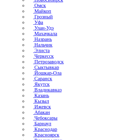
Омск
Майкоп
Грозный
Уфа
Улан-Удэ
Махачкала
Назрань
Нальчик
Элиста
Черкесск
Петрозаводск
Сыктывкар
Йошкар-Ола
Саранск
Якутск
Владикавказ
Казань
Кызыл
Ижевск
Абакан
Чебоксары
Барнаул
Краснодар
Красноярск